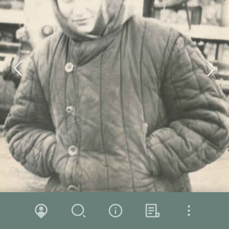
Zoom in
Zoom out
Karte
Suche
Über das Projekt
Hintergrund