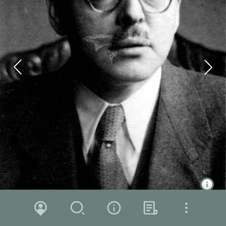
Zoom in
Zoom out
Karte
Suche
Über das Projekt
Hintergrund