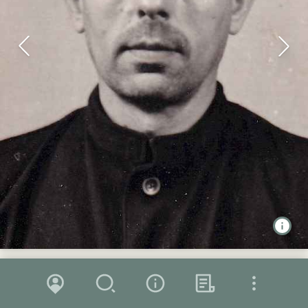
Zoom in
Zoom out
Karte
Suche
Über das Projekt
Hintergrund
Friedrich Wurzler wuchs in Wolferstedt auf. Er beendete die 8.