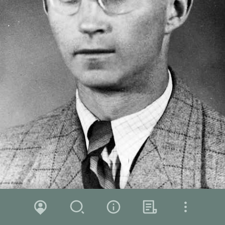
Zoom in
Zoom out
Karte
Suche
Über das Projekt
Hintergrund