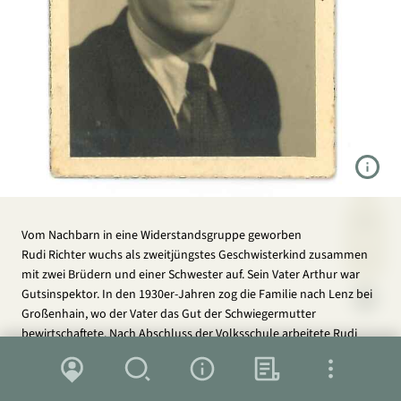
Zoom in
Vom Nachbarn in eine Widerstandsgruppe geworben
Rudi Richter wuchs als zweitjüngstes Geschwisterkind zusammen
Zoom out
mit zwei Brüdern und einer Schwester auf. Sein Vater Arthur war
Gutsinspektor. In den 1930er-Jahren zog die Familie nach Lenz bei
Großenhain, wo der Vater das Gut der Schwiegermutter
bewirtschaftete. Nach Abschluss der Volksschule arbeitete Rudi
Richter bei einem Bauern. 1944 verpflichtete er sich für zwölf Jahre
zur deutschen Kriegsmarine. Kurz vor Ende des Zweiten
Zunächst arbeitete Rudi Richter bei einer Heizungsbaufirma, später
Karte
Suche
Über das Projekt
Hintergrund
Weltkrieges geriet er in amerikanische Kriegsgefangenschaft. Nach
in der Bahnmeisterei des Berliner Bahnhofs in Großenhain. Am 22.